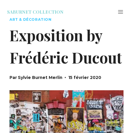
Aller
au
SABURNET COLLECTION
contenu
ART & DÉCORATION
Exposition by
Frédéric Ducout
Par
Sylvie Burnet Merlin
15 février 2020