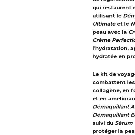
qui restaurent
utilisant le
Déma
Ultimate
et le
N
peau avec la
Cr
Crème Perfecti
l’hydratation, a
hydratée en pro
Le kit de voya
combattent les 
collagène, en f
et en amélioran
Démaquillant A
Démaquillant Eq
suivi du
Sérum 
protéger la pea