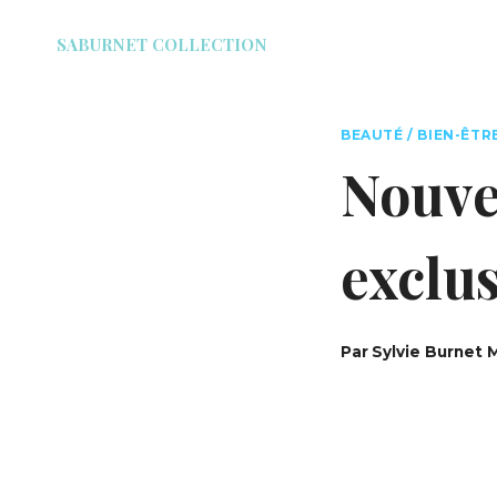
Aller
au
SABURNET COLLECTION
contenu
BEAUTÉ / BIEN-ÊTR
Nouve
exclu
Par
Sylvie Burnet M