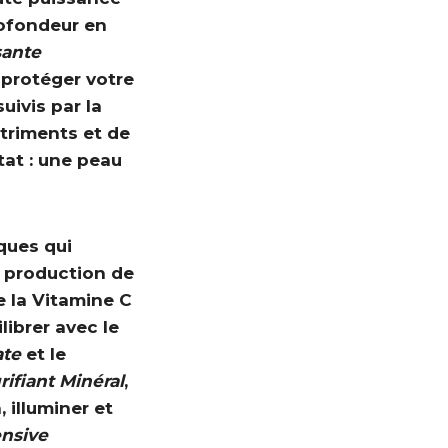
rofondeur en
sante
 protéger votre
 suivis par la
triments et de
tat : une peau
ques qui
a production de
e la Vitamine C
librer avec le
ate
et le
ifiant Minéral
,
 illuminer et
nsive