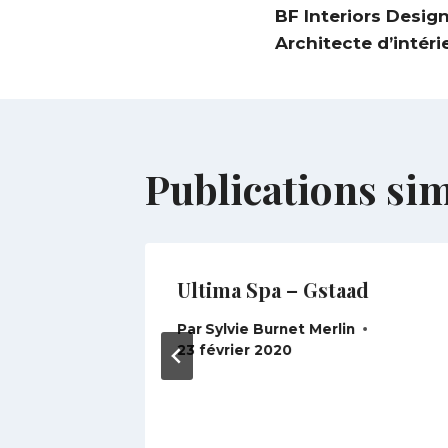
BF Interiors Design
de
Architecte d’intéri
l’article
Publications sim
é
Ultima Spa – Gstaad
ve
Par
Sylvie Burnet Merlin
23 février 2020