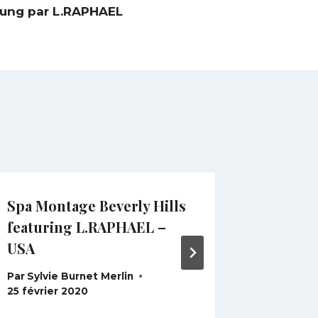
ung par L.RAPHAEL
Spa Montage Beverly Hills
Green C
featuring L.RAPHAEL –
Repair
USA
Par
Sylvi
12 févrie
Par
Sylvie Burnet Merlin
25 février 2020