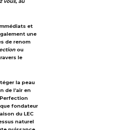
 vous, au
immédiats et
 également une
ues de renom
ection
ou
ravers le
téger la peau
n de l’air en
 Perfection
fique fondateur
naison du LEC
essus naturel
aute puissance