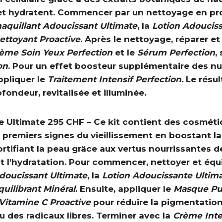
 et hydratent. Commencer par un nettoyage en p
quillant Adoucissant Ultimate
, la
Lotion Adoucis
ettoyant Proactive
. Après le nettoyage, réparer et
ème Soin Yeux Perfection
et le
Sérum Perfection
,
on
. Pour un effet boosteur supplémentaire des nu
ppliquer le
Traitement Intensif Perfection.
Le résul
fondeur, revitalisée et illuminée.
ge Ultimate 295 CHF
– Ce kit contient des cosméti
premiers signes du vieillissement en boostant l
ortifiant la peau grâce aux vertus nourrissantes d
t l’hydratation. Pour commencer, nettoyer et équi
doucissant Ultimate
, la
Lotion Adoucissante Ultim
uilibrant Minéral
. Ensuite, appliquer le
Masque Pur
Vitamine C Proactive
pour réduire la pigmentation,
u des radicaux libres. Terminer avec la
Crème Inte