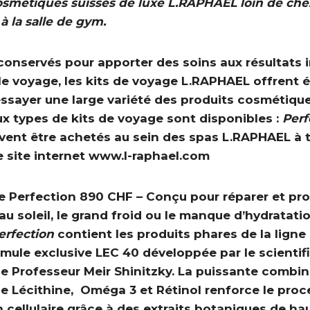
smétiques suisses de luxe L.RAPHAEL loin de chez
à la salle de gym.
conservés pour apporter des soins aux résultats 
 le voyage, les kits de voyage L.RAPHAEL offrent
essayer une large variété des produits cosmétiq
x types de kits de voyage sont disponibles :
Perf
vent être achetés au sein des spas L.RAPHAEL à t
e site internet www.l-raphael.com
ge Perfection 890 CHF
– Conçu pour réparer et pro
au soleil, le grand froid ou le manque d’hydratatio
erfection
contient les produits phares de la ligne
rmule exclusive LEC 40 développée par le scienti
e Professeur Meir Shinitzky. La puissante combi
 Lécithine, Oméga 3 et Rétinol renforce le proc
 cellulaire grâce à des extraits botaniques de h