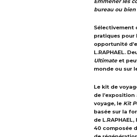
Emmener les co
bureau ou bien 
Sélectivement 
pratiques pour
opportunité d’
L.RAPHAEL. Deu
Ultimate
et peu
monde ou sur l
Le kit de voya
de l’exposition 
voyage, le
Kit P
basée sur la fo
de L.RAPHAEL, l
40 composée de
de régénération